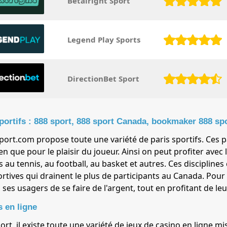
Betalright Sport
Legend Play Sports
DirectionBet Sport
portifs : 888 sport, 888 sport Canada, bookmaker 888 sp
sport.com propose toute une variété de paris sportifs. Ces p
en que pour le plaisir du joueur. Ainsi on peut profiter ave
fs au tennis, au football, au basket et autres. Ces disciplines
ortives qui drainent le plus de participants au Canada. Pour
à ses usagers de se faire de l'argent, tout en profitant de le
s en ligne
rt, il existe toute une variété de jeux de casino en ligne mi