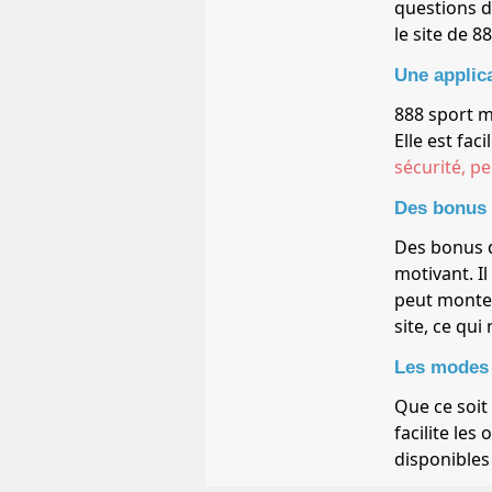
questions de
le site de 8
Une applica
888 sport mo
Elle est faci
sécurité, pe
Des bonus 
Des bonus d
motivant. I
peut monter
site, ce qu
Les modes
Que ce soit 
facilite le
disponibles 