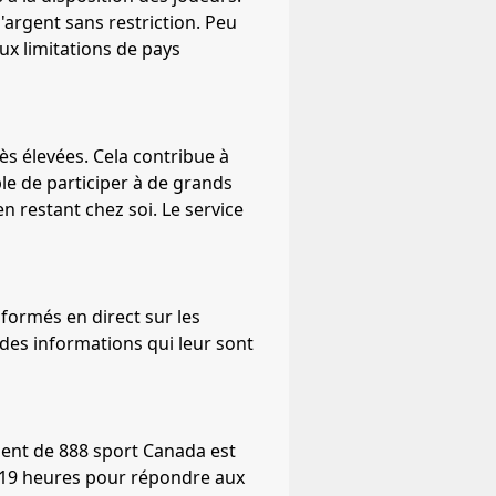
d'argent sans restriction. Peu
ux limitations de pays
s élevées. Cela contribue à
le de participer à de grands
 restant chez soi. Le service
formés en direct sur les
 des informations qui leur sont
lient de 888 sport Canada est
 à 19 heures pour répondre aux